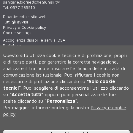
sanitarie.biomediche@unisi.it
Tel. 0577 235510
Dipartimento - sito web
Tutti gli avvisi
Privacy e Cookie policy
Cookie settings
Accoglienza disabili e servizi DSA
Biblioteca
Virtual tour
Questo sito utilizza cookie tecnici e di profilazione, propri
WiFi - unisiWireless
e di terze parti, per garantire la corretta navigazione,
analizzare il traffico e misurare l'efficacia delle attività di
comunicazione istituzionale.
Puoi rifiutare i cookie non
necessari e di profilazione cliccando su
“Solo cookie
tecnici”
.
Puoi scegliere di acconsentirne l’utilizzo cliccando
su
“Accetta tutti”
oppure puoi personalizzare le tue
scelte cliccando su
“Personalizza”
.
Università degli Studi di Siena
Per maggiori informazioni leggi la nostra
Privacy e cookie
Rettorato, via Banchi di Sotto 55, 53100 Siena ITALIA
policy
P.IVA 00273530527 | C.F. 80002070524 | Caselle Pec:
Posta
Elettronica Certificata
Contatti:
urp@unisi.it
- URP - Ufficio Relazioni con il Pubblico Tel.
0577 235555 (dal lunedì al venerdì dalle 9.30 alle 10.30)