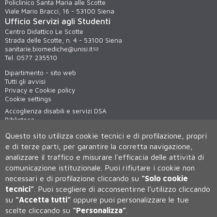
Policlinico Santa Maria alle Scotte
Viale Mario Bracci, 16 - 53100 Siena
Ufficio Servizi agli Studenti
Centro Didattico Le Scotte
Strada delle Scotte, n. 4 - 53100 Siena
sanitarie.biomediche@unisi.it
Tel. 0577 235510
Dipartimento - sito web
Tutti gli avvisi
Privacy e Cookie policy
Cookie settings
Accoglienza disabili e servizi DSA
Biblioteca
Virtual tour
Questo sito utilizza cookie tecnici e di profilazione, propri
WiFi - unisiWireless
e di terze parti, per garantire la corretta navigazione,
analizzare il traffico e misurare l'efficacia delle attività di
comunicazione istituzionale.
Puoi rifiutare i cookie non
necessari e di profilazione cliccando su
“Solo cookie
tecnici”
.
Puoi scegliere di acconsentirne l’utilizzo cliccando
su
“Accetta tutti”
oppure puoi personalizzare le tue
scelte cliccando su
“Personalizza”
.
Università degli Studi di Siena