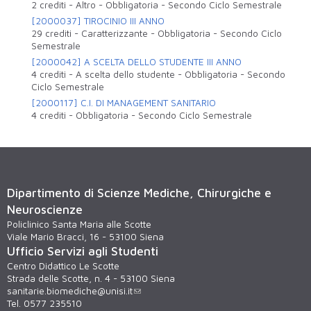
2 crediti
-
Altro
-
Obbligatoria
-
Secondo Ciclo Semestrale
[2000037] TIROCINIO III ANNO
29 crediti
-
Caratterizzante
-
Obbligatoria
-
Secondo Ciclo
Semestrale
[2000042] A SCELTA DELLO STUDENTE III ANNO
4 crediti
-
A scelta dello studente
-
Obbligatoria
-
Secondo
Ciclo Semestrale
[2000117] C.I. DI MANAGEMENT SANITARIO
4 crediti
-
Obbligatoria
-
Secondo Ciclo Semestrale
Dipartimento di Scienze Mediche, Chirurgiche e
Neuroscienze
Policlinico Santa Maria alle Scotte
Viale Mario Bracci, 16 - 53100 Siena
Ufficio Servizi agli Studenti
Centro Didattico Le Scotte
Strada delle Scotte, n. 4 - 53100 Siena
sanitarie.biomediche@unisi.it
Tel. 0577 235510