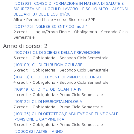
[2013921] CORSO DI FORMAZIONE IN MATERIA DI SALUTE E
SICUREZZA NEI LUOGHI DI LAVORO - RISCHIO ALTO - AI SENSI
DELL'ART. 37 DEL D.LGS. 81/08
Altro
-
Periodo fittizio - corso Sicurezza SPP
[2017475] INGLESE SCIENTIFICO mod. 1
2 crediti
-
Lingua/Prova Finale
-
Obbligatoria
-
Secondo Ciclo
Semestrale
Anno di corso: 2
[100743] C.I. DI SCIENZE DELLA PREVENZIONE
5 crediti
-
Obbligatoria
-
Secondo Ciclo Semestrale
[109109] C.I. DI CHIRURGIA OCULARE
6 crediti
-
Obbligatoria
-
Secondo Ciclo Semestrale
[109113] C.I. DI ELEMENTI DI PRIMO SOCCORSO
4 crediti
-
Obbligatoria
-
Secondo Ciclo Semestrale
[109119] C.I. DI METODI QUANTITATIVI
4 crediti
-
Obbligatoria
-
Primo Ciclo Semestrale
[109122] C.I. DI NEUROFTALMOLOGIA
7 crediti
-
Obbligatoria
-
Primo Ciclo Semestrale
[109125] C.I. DI ORTOTTICA,RIABILITAZIONE FUNZIONALE,
IPOVISIONE E CAMPIMETRIA
8 crediti
-
Obbligatoria
-
Primo Ciclo Semestrale
[2000032] ALTRE II ANNO