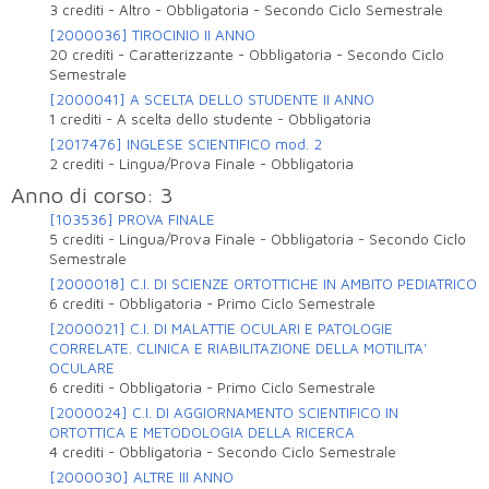
3 crediti
-
Altro
-
Obbligatoria
-
Secondo Ciclo Semestrale
[2000036] TIROCINIO II ANNO
20 crediti
-
Caratterizzante
-
Obbligatoria
-
Secondo Ciclo
Semestrale
[2000041] A SCELTA DELLO STUDENTE II ANNO
1 crediti
-
A scelta dello studente
-
Obbligatoria
[2017476] INGLESE SCIENTIFICO mod. 2
2 crediti
-
Lingua/Prova Finale
-
Obbligatoria
Anno di corso: 3
[103536] PROVA FINALE
5 crediti
-
Lingua/Prova Finale
-
Obbligatoria
-
Secondo Ciclo
Semestrale
[2000018] C.I. DI SCIENZE ORTOTTICHE IN AMBITO PEDIATRICO
6 crediti
-
Obbligatoria
-
Primo Ciclo Semestrale
[2000021] C.I. DI MALATTIE OCULARI E PATOLOGIE
CORRELATE. CLINICA E RIABILITAZIONE DELLA MOTILITA'
OCULARE
6 crediti
-
Obbligatoria
-
Primo Ciclo Semestrale
[2000024] C.I. DI AGGIORNAMENTO SCIENTIFICO IN
ORTOTTICA E METODOLOGIA DELLA RICERCA
4 crediti
-
Obbligatoria
-
Secondo Ciclo Semestrale
[2000030] ALTRE III ANNO