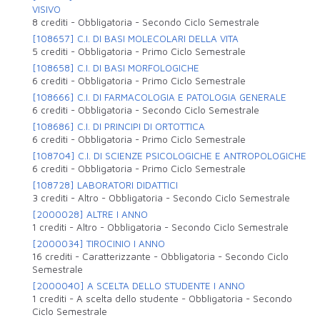
VISIVO
8 crediti
-
Obbligatoria
-
Secondo Ciclo Semestrale
[108657] C.I. DI BASI MOLECOLARI DELLA VITA
5 crediti
-
Obbligatoria
-
Primo Ciclo Semestrale
[108658] C.I. DI BASI MORFOLOGICHE
6 crediti
-
Obbligatoria
-
Primo Ciclo Semestrale
[108666] C.I. DI FARMACOLOGIA E PATOLOGIA GENERALE
6 crediti
-
Obbligatoria
-
Secondo Ciclo Semestrale
[108686] C.I. DI PRINCIPI DI ORTOTTICA
6 crediti
-
Obbligatoria
-
Primo Ciclo Semestrale
[108704] C.I. DI SCIENZE PSICOLOGICHE E ANTROPOLOGICHE
6 crediti
-
Obbligatoria
-
Primo Ciclo Semestrale
[108728] LABORATORI DIDATTICI
3 crediti
-
Altro
-
Obbligatoria
-
Secondo Ciclo Semestrale
[2000028] ALTRE I ANNO
1 crediti
-
Altro
-
Obbligatoria
-
Secondo Ciclo Semestrale
[2000034] TIROCINIO I ANNO
16 crediti
-
Caratterizzante
-
Obbligatoria
-
Secondo Ciclo
Semestrale
[2000040] A SCELTA DELLO STUDENTE I ANNO
1 crediti
-
A scelta dello studente
-
Obbligatoria
-
Secondo
Ciclo Semestrale