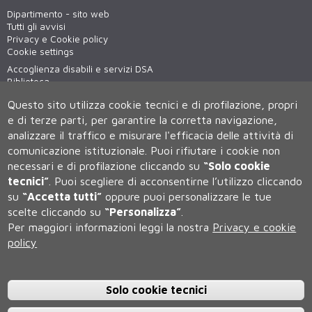
Dipartimento - sito web
Tutti gli avvisi
Privacy e Cookie policy
Cookie settings
Accoglienza disabili e servizi DSA
Biblioteca
Virtual tour
Questo sito utilizza cookie tecnici e di profilazione, propri
WiFi - unisiWireless
e di terze parti, per garantire la corretta navigazione,
analizzare il traffico e misurare l'efficacia delle attività di
comunicazione istituzionale.
Puoi rifiutare i cookie non
necessari e di profilazione cliccando su
“Solo cookie
tecnici”
.
Puoi scegliere di acconsentirne l’utilizzo cliccando
su
“Accetta tutti”
oppure puoi personalizzare le tue
scelte cliccando su
“Personalizza”
.
Università degli Studi di Siena
Per maggiori informazioni leggi la nostra
Privacy e cookie
Rettorato, via Banchi di Sotto 55, 53100 Siena ITALIA
policy
P.IVA 00273530527 | C.F. 80002070524 | Caselle Pec:
Posta
Elettronica Certificata
Contatti:
urp@unisi.it
- URP - Ufficio Relazioni con il Pubblico Tel.
0577 235555 (dal lunedì al venerdì dalle 9.30 alle 10.30)
Solo cookie tecnici